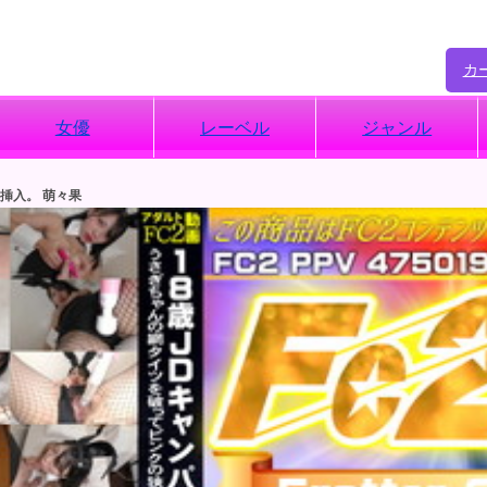
カ
女優
レーベル
ジャンル
挿入。 萌々果