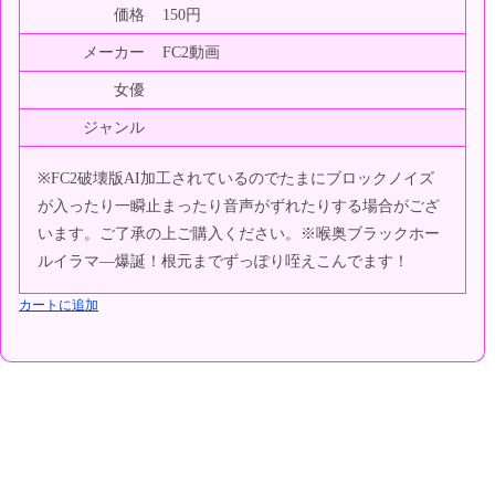
価格
150円
メーカー
FC2動画
女優
ジャンル
※FC2破壊版AI加工されているのでたまにブロックノイズ
が入ったり一瞬止まったり音声がずれたりする場合がござ
います。ご了承の上ご購入ください。※喉奥ブラックホー
ルイラマ―爆誕！根元までずっぽり咥えこんでます！
カートに追加