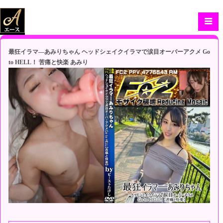
最狂イラマ―あみりちゃん ヘッドシェイクイラマで涙目オーバーアクメ Go
to HELL！ 苦痛と快楽 あみり