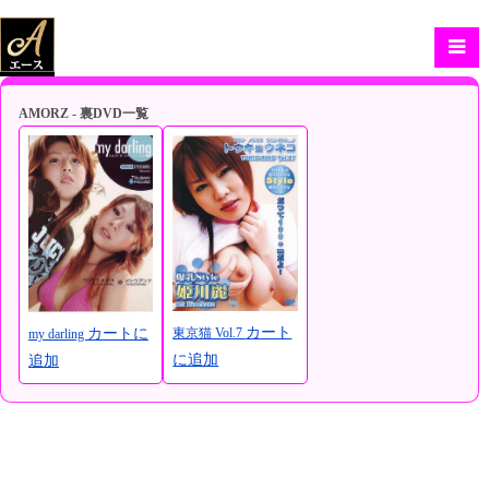
AMORZ - 裏DVD一覧
カート
東京猫 Vol.7
カートに
my darling
に追加
追加