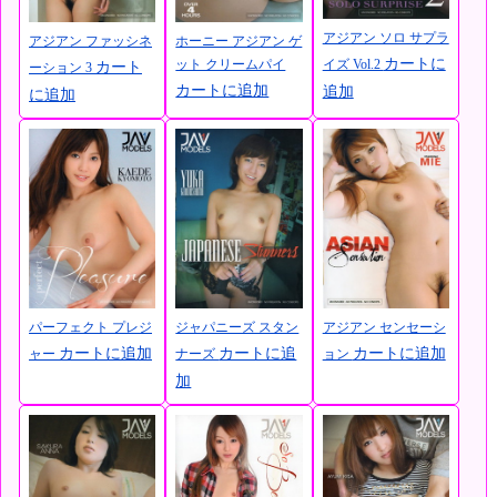
アジアン ソロ サプラ
アジアン ファッシネ
ホーニー アジアン ゲ
カートに
ット クリームパイ
イズ Vol.2
カート
ーション 3
カートに追加
追加
に追加
パーフェクト プレジ
ジャパニーズ スタン
アジアン センセーシ
カートに追加
カートに追
カートに追加
ャー
ナーズ
ョン
加