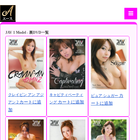
JAV 1 Model - 裏DVD一覧
クレイビン アン アジ
キャピティベーティ
カ
ピュア シュガー
カートに追
カートに追加
アン 2
ング
ートに追加
加